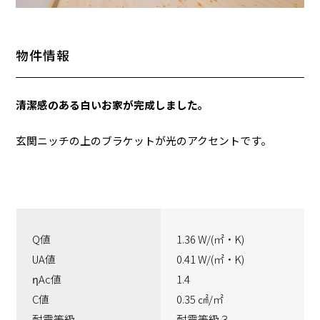
物件情報
清潔感のある白いお家が完成しました。
玄関ニッチの上のブラケットが光のアクセントです。
Q値
1.36 W/(㎡・K)
UA値
0.41 W/(㎡・K)
ηAc値
1.4
C値
0.35 ㎠/㎡
耐震等級
耐震等級３