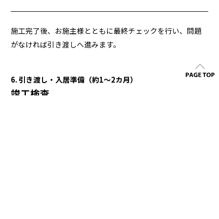
施工完了後、お施主様とともに最終チェックを行い、問題
がなければ引き渡しへ進みます。
6. 引き渡し・入居準備（約1～2カ月）
竣工検査
建物が設計通りに仕上がっているかを確認します。
引き渡し
家の鍵を受け取り、保証書や取扱説明書もチェックします。
引っ越し準備