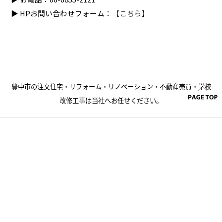
▶ HPお問い合わせフォーム：
【こちら
】
豊中市の注文住宅・リフォーム・リノベーション・不動産売買・学校
改修工事は当社へお任せください。
モリジュウ株式会社
06-6855-2121
TEL.
大阪府豊中市中桜塚3-10-12 ヴィラ森田3F
営業時間：9：00～17：30 定休日：日曜日・祝日