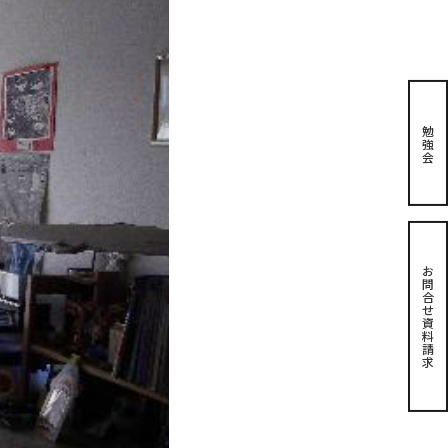
勉
強
会
お
問
合
せ
資
料
請
求