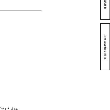
勉
強
会
お
問
合
せ
資
料
請
求
任せください。