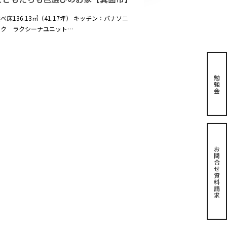
べ床136.13㎡（41.17坪） キッチン：パナソニ
ック ラクシーナユニット…
勉
強
会
お
問
合
せ
資
料
請
求