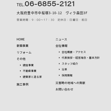
06-6855-2121
TEL.
大阪府豊中市中桜塚3-10-12 ヴィラ森田3F
営業時間：9：00～17：30 定休日：日曜日・祝日
HOME
ニュース
新築事業
会社情報
リフォーム
会社概要・アクセス
代表挨拶・経営理念・基本方針
その他
スタッフ紹介
建設事業
沿革
不動産事業
採用情報
建築家と造る家
災害時の地域への貢献
施工事例
お問い合わせ