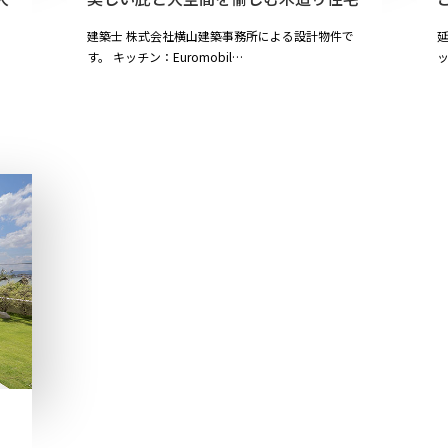
建築士 株式会社横山建築事務所による設計物件で
延
す。 キッチン：Euromobil…
の