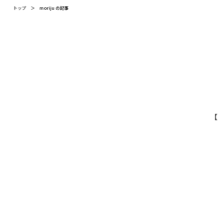
トップ
＞
moriju の記事
【