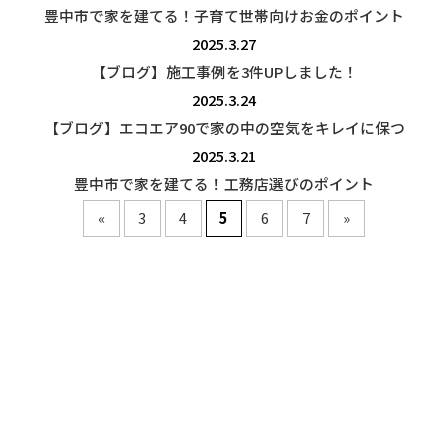
豊中市で家を建てる！子育て世帯向けお金のポイント
2025.3.27
【ブログ】施工事例を3件UPしました！
2025.3.24
【ブログ】エコエア90で家の中の空気をキレイに保つ
2025.3.21
豊中市で家を建てる！工務店選びのポイント
«
3
4
5
6
7
»
最近の投稿
もりもり通信112号
豊中市で家を建てる！テレビやコンセントの配置について
「兵庫での家づくり vol.16」に掲載されています